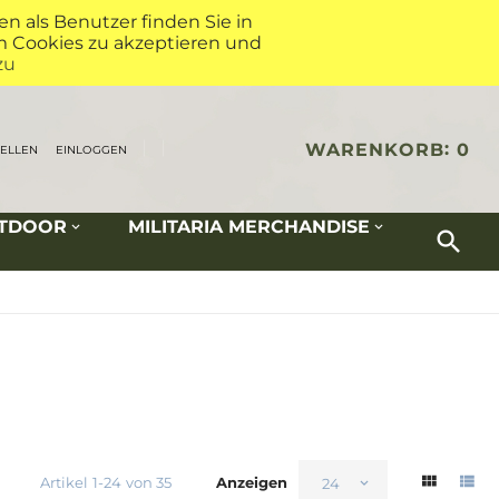
 als Benutzer finden Sie in
um Cookies zu akzeptieren und
zu
WARENKORB
0
TELLEN
EINLOGGEN
UTDOOR
MILITARIA MERCHANDISE
Artikel
1
-
24
von
35
Anzeigen
24