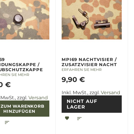
69
MPI69 NACHTVISIER /
DUNGSKAPPE /
ZUSATZVISIER NACHT
UBSCHUTZKAPPE
ERFAHREN SIE MEHR
HREN SIE MEHR
9,90 €
0 €
Inkl. MwSt., zzgl.
Versand
. MwSt., zzgl.
Versand
NICHT AUF
ZUM WARENKORB
LAGER
HINZUFÜGEN