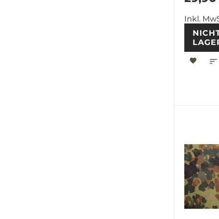
Inkl. MwS
NICH
LAGE