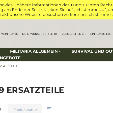
okies – nähere Informationen dazu und zu Ihren Rechten
 am Ende der Seite. Klicken Sie auf „Ich stimme zu“, 
irekt unsere Website besuchen zu können.
Ich stimme 
MEIN KONTO
MEIN WUNSCHZETTEL
0
VERGLEICHEN
0
EIN KONTO ERS
MILITARIA ALLGEMEIN
SURVIVAL UND O
ANGEBOTE
RSATZTEILE
9 ERSATZTEILE
ch
Produktname