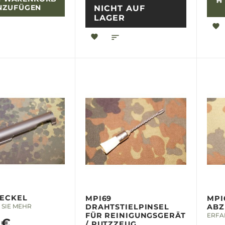
NZUFÜGEN
NICHT AUF
LAGER
DECKEL
MPI69
MPI
SIE MEHR
DRAHTSTIELPINSEL
ABZ
FÜR REINIGUNGSGERÄT
ERFA
 €
/ PUTZZEUG