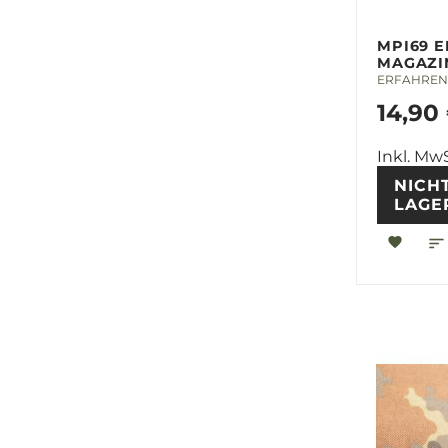
MPI69 E
MAGAZI
ERFAHREN 
14,90
Inkl. MwS
NICH
LAGE