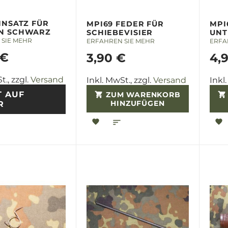
INSATZ FÜR
MPI69 FEDER FÜR
MPI
N SCHWARZ
SCHIEBEVISIER
UNT
SIE MEHR
ERFAHREN SIE MEHR
ERFA
 €
3,90 €
4,
t., zzgl.
Versand
Inkl. MwSt., zzgl.
Versand
Inkl
T AUF
ZUM WARENKORB
HINZUFÜGEN
R