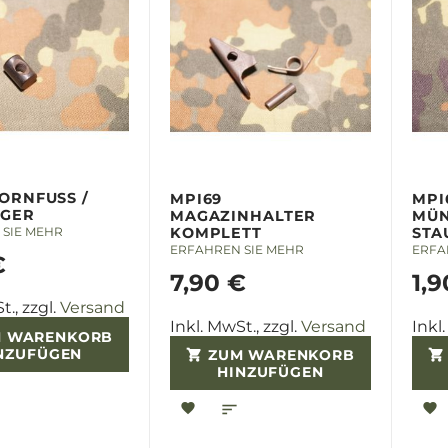
ORNFUSS /
MPI69
MPI
GER
MAGAZINHALTER
MÜN
SIE MEHR
KOMPLETT
STA
ERFAHREN SIE MEHR
ERFA
€
7,90 €
1,9
t., zzgl.
Versand
Inkl. MwSt., zzgl.
Versand
Inkl
M WARENKORB
NZUFÜGEN
ZUM WARENKORB
HINZUFÜGEN