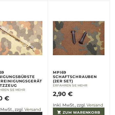
69
MPI69
NIGUNGSBÜRSTE
SCHAFTSCHRAUBEN
 REINIGUNGSGERÄT
(2ER SET)
UTZZEUG
ERFAHREN SIE MEHR
HREN SIE MEHR
2,90 €
0 €
Inkl. MwSt., zzgl.
Versand
. MwSt., zzgl.
Versand
ZUM WARENKORB