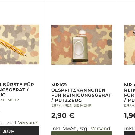
ÖLBÜRSTE FÜR
MPI69
MPI
NGSGERÄT /
ÖLSPRITZKÄNNCHEN
REI
UG
FÜR REINIGUNGSGERÄT
FÜR
SIE MEHR
/ PUTZZEUG
/ P
ERFAHREN SIE MEHR
ERFA
€
2,90 €
1,9
t., zzgl.
Versand
Inkl. MwSt., zzgl.
Versand
Inkl
T AUF