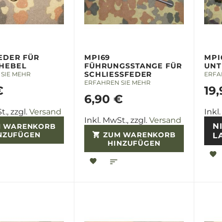
EDER FÜR
MPI69
MPI
HEBEL
FÜHRUNGSSTANGE FÜR
UNT
SCHLIESSFEDER
SIE MEHR
ERFA
ERFAHREN SIE MEHR
€
19
6,90 €
t., zzgl.
Versand
Inkl
Inkl. MwSt., zzgl.
Versand
N
 WARENKORB
NZUFÜGEN
ZUM WARENKORB
L
HINZUFÜGEN