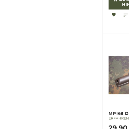
HI
MPI69 
ERFAHREN 
29,90